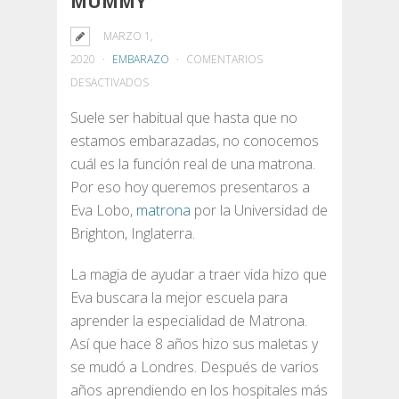
MUMMY
MARZO 1,
2020
EMBARAZO
COMENTARIOS
EN
DESACTIVADOS
ENTREVISTA
Suele ser habitual que hasta que no
CON
estamos embarazadas, no conocemos
EVA
cuál es la función real de una matrona.
LOBO,
Por eso hoy queremos presentaros a
MATRONA
Eva Lobo,
matrona
por la Universidad de
DE
Brighton, Inglaterra.
YUMMY
MUMMY
La magia de ayudar a traer vida hizo que
Eva buscara la mejor escuela para
aprender la especialidad de Matrona.
Así que hace 8 años hizo sus maletas y
se mudó a Londres. Después de varios
años aprendiendo en los hospitales más