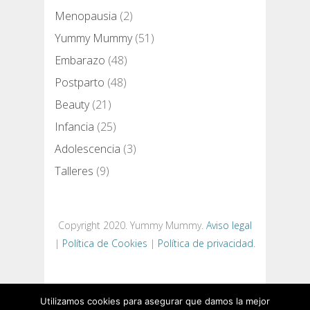
Menopausia
(2)
Yummy Mummy
(51)
Embarazo
(48)
Postparto
(48)
Beauty
(21)
Infancia
(25)
Adolescencia
(3)
Talleres
(9)
Copyright 2020. Yummy Mummy.
Aviso legal
|
Política de Cookies
|
Política de privacidad.
Utilizamos cookies para asegurar que damos la mejor