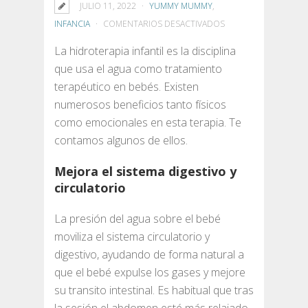
JULIO 11, 2022
YUMMY MUMMY
,
EN
INFANCIA
COMENTARIOS DESACTIVADOS
BENEFICIOS
La hidroterapia infantil es la disciplina
DEL
que usa el agua como tratamiento
BABY
terapéutico en bebés. Existen
SPA
numerosos beneficios tanto físicos
como emocionales en esta terapia. Te
contamos algunos de ellos.
Mejora el sistema digestivo y
circulatorio
La presión del agua sobre el bebé
moviliza el sistema circulatorio y
digestivo, ayudando de forma natural a
que el bebé expulse los gases y mejore
su transito intestinal. Es habitual que tras
la sesión el abdomen esté más relajado.