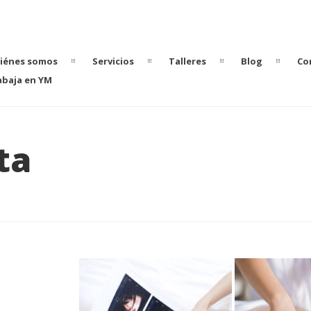
iénes somos
Servicios
Talleres
Blog
Co
abaja en YM
ta